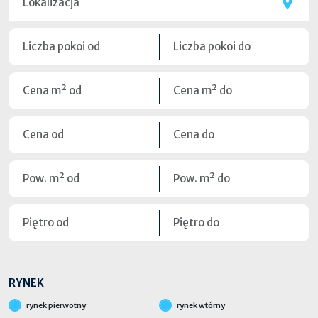
RYNEK
rynek pierwotny
rynek wtórny