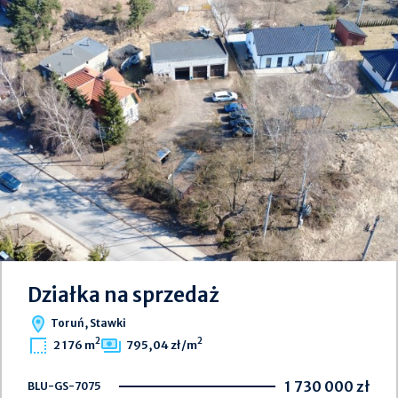
Działka na sprzedaż
Toruń, Stawki
2
2
2 176 m
795,04 zł/m
1 730 000 zł
BLU-GS-7075