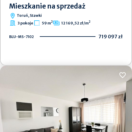
Mieszkanie na sprzedaż
Toruń, Stawki
2
2
3 pokoje
59 m
12 169,52 zł/m
719 097 zł
BLU-MS-7102
Dodaj