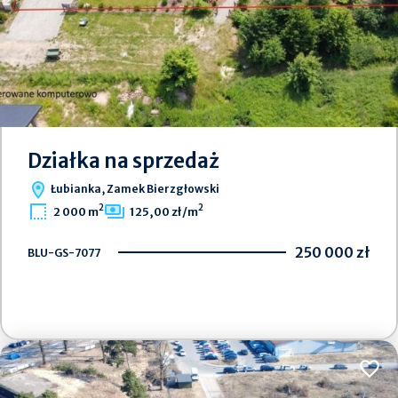
Działka na sprzedaż
Łubianka, Zamek Bierzgłowski
2
2
2 000 m
125,00 zł/m
250 000 zł
BLU-GS-7077
Dodaj