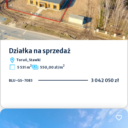
Działka na sprzedaż
Toruń, Stawki
2
2
5 531 m
550,00 zł/m
3 042 050 zł
BLU-GS-7083
Dodaj