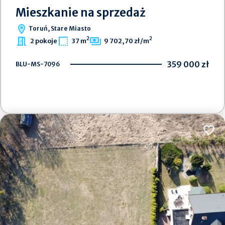
Mieszkanie na sprzedaż
Toruń, Stare Miasto
2
2
2 pokoje
37 m
9 702,70 zł/m
359 000 zł
BLU-MS-7096
Dodaj