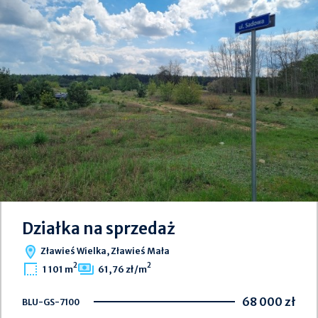
Działka na sprzedaż
Zławieś Wielka, Zławieś Mała
2
2
1 101 m
61,76 zł/m
68 000 zł
BLU-GS-7100