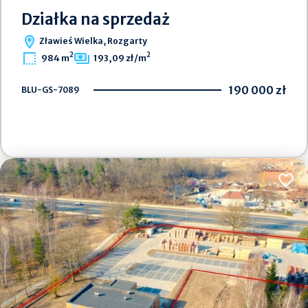
Działka na sprzedaż
Zławieś Wielka, Rozgarty
2
2
984 m
193,09 zł/m
190 000 zł
BLU-GS-7089
Dodaj