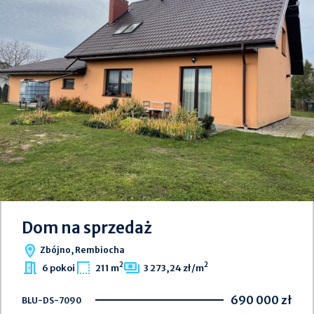
Dom na sprzedaż
Zbójno, Rembiocha
2
2
6 pokoi
211 m
3 273,24 zł/m
690 000 zł
BLU-DS-7090