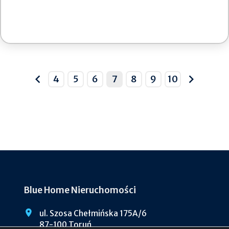
4
5
6
7
8
9
10
prev
next
Blue Home Nieruchomości
ul. Szosa Chełmińska 175A/6
87-100 Toruń