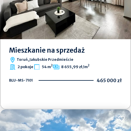
Mieszkanie na sprzedaż
Toruń, Jakubskie Przedmieście
2
2
2 pokoje
54 m
8 655,99 zł/m
465 000 zł
BLU-MS-7101
Dodaj