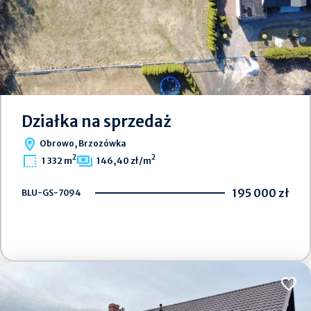
Działka na sprzedaż
Obrowo, Brzozówka
2
2
1 332 m
146,40 zł/m
195 000 zł
BLU-GS-7094
Dodaj