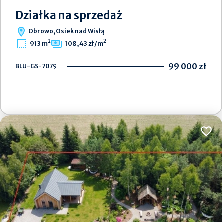
Działka na sprzedaż
Obrowo, Osiek nad Wisłą
2
2
913 m
108,43 zł/m
99 000 zł
BLU-GS-7079
Dodaj