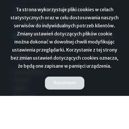
Ta strona wykorzystuje pliki cookies w celach
Agnieszka Płachta 510 262 960
statystycznych oraz w celu dostosowania naszych
Adam Płachta 507 069 689
serwisów do indywidualnych potrzeb klientów.
Zmiany ustawień dotyczących plików cookie
bluehomenieruchomoscitorun@gmail.com
można dokonać w dowolnej chwili modyfikując
ustawienia przeglądarki. Korzystanie z tej strony
menu
bez zmian ustawień dotyczących cookies oznacza,
że będą one zapisane w pamięci urządzenia.
Strona główna
O firmie
Rozumiem
Oferty
Zgłoszenia
Ulubione
Blog
Kontakt
Rodo