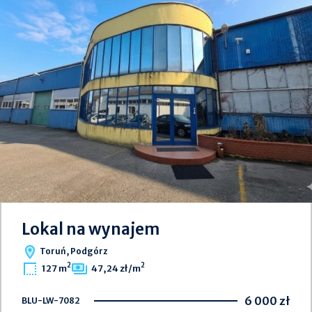
Lokal na wynajem
Toruń, Podgórz
2
2
127 m
47,24 zł/m
6 000 zł
BLU-LW-7082