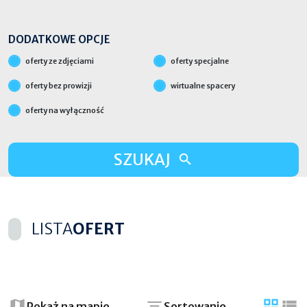
DODATKOWE OPCJE
oferty ze zdjęciami
oferty specjalne
oferty bez prowizji
wirtualne spacery
oferty na wyłączność
SZUKAJ
LISTA
OFERT
+
−
Pokaż na mapie
Sortowanie