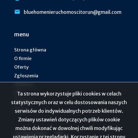
bluehomenieruchomoscitorun@gmail.com
menu
Strona główna
O firmie
Oferty
Zgłoszenia
Ulubione
Blog
Ta strona wykorzystuje pliki cookies w celach
Kontakt
statystycznych oraz w celu dostosowania naszych
Rodo
serwisów do indywidualnych potrzeb klientów.
Zmiany ustawień dotyczących plików cookie
można dokonać w dowolnej chwili modyfikując
social media
Facebook
ustawienia przeglądarki. Korzystanie z tej strony