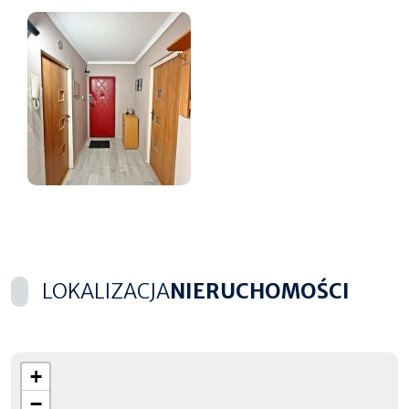
LOKALIZACJA
NIERUCHOMOŚCI
+
−