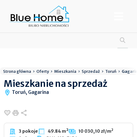
Strona główna
Oferty
Mieszkania
Sprzedaż
Toruń
Gagari
Mieszkanie na sprzedaż
Toruń, Gagarina
Dodaj do ulubionych
Drukuj
Udostępnij
2
3 pokoje
49.84 m²
10 030,10 zł/m