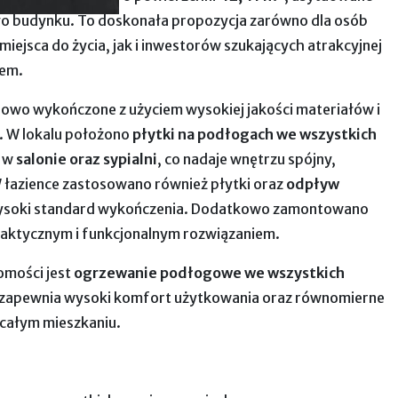
o budynku. To doskonała propozycja zarówno dla osób
ejsca do życia, jak i inwestorów szukających atrakcyjnej
jem.
iowo wykończone z użyciem wysokiej jakości materiałów i
 W lokalu położono
płytki na podłogach we wszystkich
m w
salonie oraz sypialni
, co nadaje wnętrzu spójny,
 łazience zastosowano również płytki oraz
odpływ
wysoki standard wykończenia. Dodatkowo zamontowano
raktycznym i funkcjonalnym rozwiązaniem.
omości jest
ogrzewanie podłogowe we wszystkich
e zapewnia wysoki komfort użytkowania oraz równomierne
całym mieszkaniu.