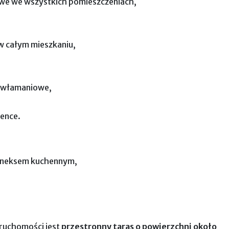
e we wszystkich pomieszczeniach,
w całym mieszkaniu,
ywłamaniowe,
ience.
 aneksem kuchennym,
ruchomości jest
przestronny taras o powierzchni około