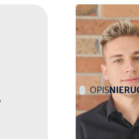
OPIS
NIERU
e
Blue Home Nieruchomoś
dużym tarasem na presti
Na sprzedaż komfortowe,