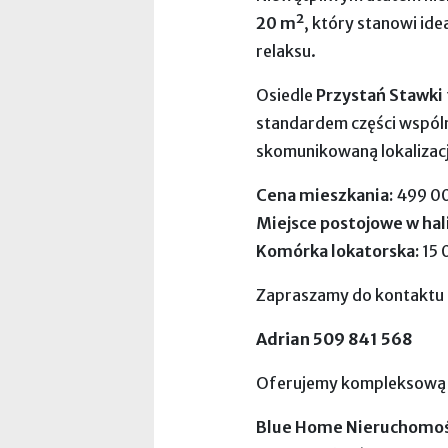
20 m²
, który stanowi id
relaksu.
Osiedle
Przystań Stawki
standardem części wspóln
skomunikowaną lokalizacj
Cena mieszkania:
499 00
Miejsce postojowe w hal
Komórka lokatorska:
15 
Zapraszamy do kontaktu o
Adrian 509 841 568
Oferujemy kompleksową 
Blue Home Nieruchomoś