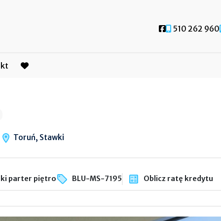
Social link
510 262 960
kt
favorite
Toruń, Stawki
i parter piętro
BLU-MS-7195
Oblicz ratę kredytu