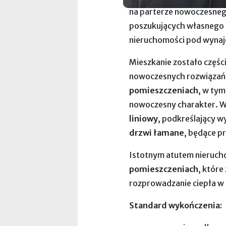
na parterze nowoczesneg
poszukujących własnego mi
nieruchomości pod wyna
Mieszkanie zostało częśc
nowoczesnych rozwiązań.
pomieszczeniach
, w ty
nowoczesny charakter. W
liniowy
, podkreślający 
drzwi łamane
, będące p
Istotnym atutem nieruch
pomieszczeniach
, któr
rozprowadzanie ciepła w 
Standard wykończenia: