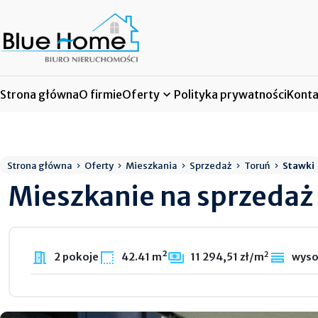
Strona główna
O firmie
Oferty
Polityka prywatności
Konta
Strona główna
Oferty
Mieszkania
Sprzedaż
Toruń
Stawki
Mieszkanie na sprzedaż
2
2 pokoje
42.41 m²
11 294,51 zł/m
wysok