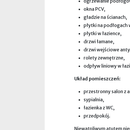
ogrzewanie podłogow
okna PCV,
gładzie na ścianach,
płytki na podłogach 
płytki w łazience,
drzwi łamane,
drzwi wejściowe ant
rolety zewnętrzne,
odpływ liniowy w łaz
Układ pomieszczeń:
przestronny salon z
sypialnia,
łazienka z WC,
przedpokój.
Niewątpliwym atutem nie