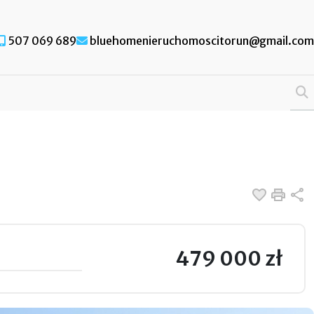
507 069 689
bluehomenieruchomoscitorun@gmail.com
Dodaj d
Druk
U
479 000 zł