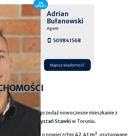
24
OFERT
Adrian
Bułanowski
Agent
509841568
Napisz wiadomość
CHOMOŚCI
ci
prezentuje na sprzedaż nowoczesne mieszkanie z
żowym osiedlu
Przystań Stawki
w Toruniu.
 nowe mieszkanie o powierzchni
42,41 m²
, usytuowane