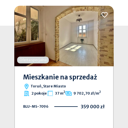
Dodaj do ulub
Oferta specjalna
Mieszkanie na sprzedaż
Toruń, Stare Miasto
2
2
2 pokoje
37 m
9 702,70 zł/m
359 000 zł
BLU-MS-7096