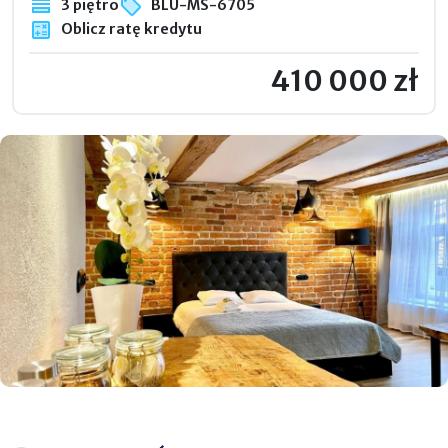
3 piętro
BLU-MS-6705
Oblicz ratę kredytu
410 000 zł