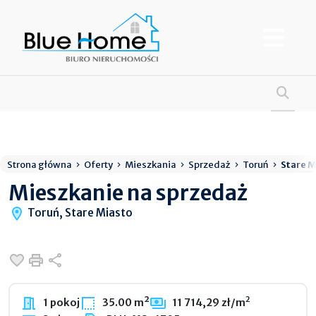
Strona główna
Oferty
Mieszkania
Sprzedaż
Toruń
Stare M
Mieszkanie na sprzedaż
Toruń, Stare Miasto
Dodaj do ulubionych
Drukuj
Udostępnij
2
1 pokoj
35.00 m²
11 714,29 zł/m