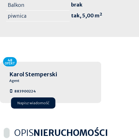
brak
Balkon
tak, 5,00 m²
piwnica
48
OFERT
Karol Stemperski
Agent
883900224
Napisz wiadomość
OPIS
NIERUCHOMOŚCI