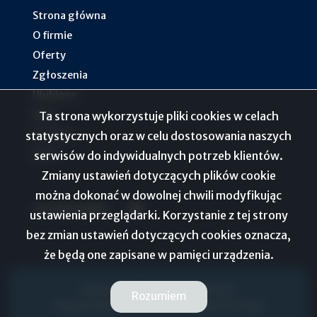
Strona główna
O firmie
Oferty
Zgłoszenia
Ulubione
Blog
Ta strona wykorzystuje pliki cookies w celach
Kontakt
statystycznych oraz w celu dostosowania naszych
Rodo
serwisów do indywidualnych potrzeb klientów.
Zmiany ustawień dotyczących plików cookie
można dokonać w dowolnej chwili modyfikując
social media
Facebook
ustawienia przeglądarki. Korzystanie z tej strony
bez zmian ustawień dotyczących cookies oznacza,
że będą one zapisane w pamięci urządzenia.
Blue Home Nieruchomości © 2026
Rozumiem
Program dla biur nieruchomości
Galactica Virgo