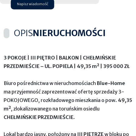
Napisz wiadomość
OPIS
NIERUCHOMOŚCI
3 POKOJE | III PIĘTRO | BALKON | CHEŁMIŃSKIE
PRZEDMIEŚCIE – UL. POPIELA | 49,35 m² | 395 000 ZŁ
Biuro pośrednictwa w nieruchomościach
Blue-Home
ma przyjemność zaprezentować ofertę sprzedaży 3-
POKOJOWEGO, rozkładowego mieszkania o pow.
49,35
m²
, zlokalizowanego na toruńskim osiedlu
CHEŁMIŃSKIE PRZEDMIEŚCIE.
Lokal bardzo jasny, położony na
III PIĘTRZE
w bloku po