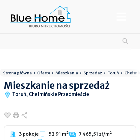
Strona główna
Oferty
Mieszkania
Sprzedaż
Toruń
Chełmiń
Mieszkanie na sprzedaż
Toruń, Chełmińskie Przedmieście
Dodaj do ulubionych
Drukuj
Udostępnij
2
3 pokoje
52.91 m²
7 465,51 zł/m