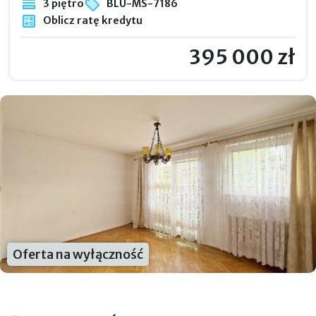
3 piętro
BLU-MS-7186
Oblicz ratę kredytu
395 000 zł
Oferta na wyłączność