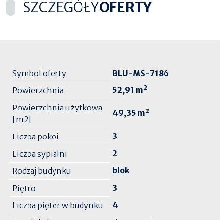
SZCZEGÓŁY
OFERTY
Symbol oferty
BLU-MS-7186
52,91 m²
Powierzchnia
Powierzchnia użytkowa
49,35 m²
[m2]
3
Liczba pokoi
2
Liczba sypialni
blok
Rodzaj budynku
3
Piętro
4
Liczba pięter w budynku