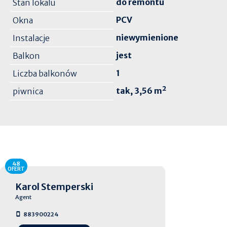
do remontu
Stan lokalu
PCV
Okna
niewymienione
Instalacje
jest
Balkon
1
Liczba balkonów
tak, 3,56 m²
piwnica
48
OFERT
Karol Stemperski
Agent
883900224