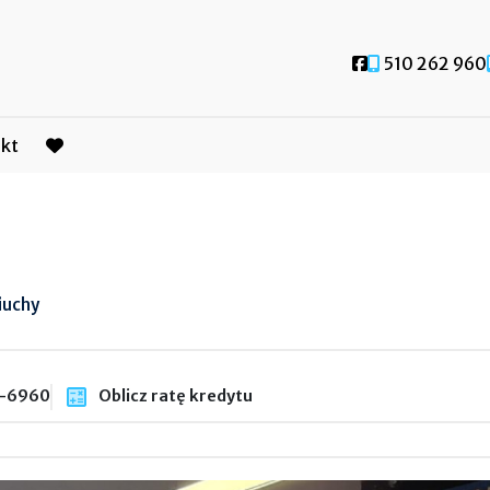
Social link
510 262 960
kt
favorite
iuchy
-6960
Oblicz ratę kredytu