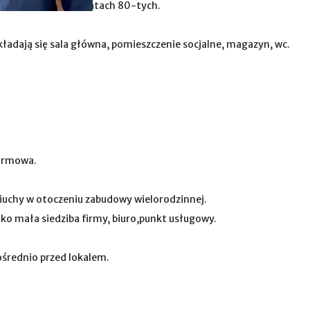
ku wybudowanym w latach 80-tych.
ładają się sala główna, pomieszczenie socjalne, magazyn, wc.
larmowa.
oniuchy w otoczeniu zabudowy wielorodzinnej.
jako mała siedziba firmy, biuro,punkt usługowy.
ośrednio przed lokalem.