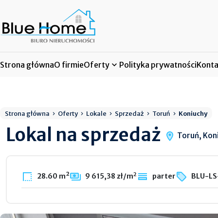
Strona główna
O firmie
Oferty
Polityka prywatności
Konta
Strona główna
Oferty
Lokale
Sprzedaż
Toruń
Koniuchy
Lokal na sprzedaż
Toruń, Kon
2
28.60 m²
9 615,38 zł/m
parter
BLU-LS