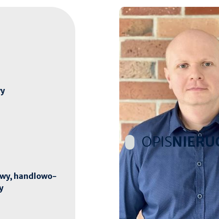
wy
OPIS
NIERU
owy, handlowo-
Biuro pośrednictwa nieruch
y
usługowego zlokalizowaneg