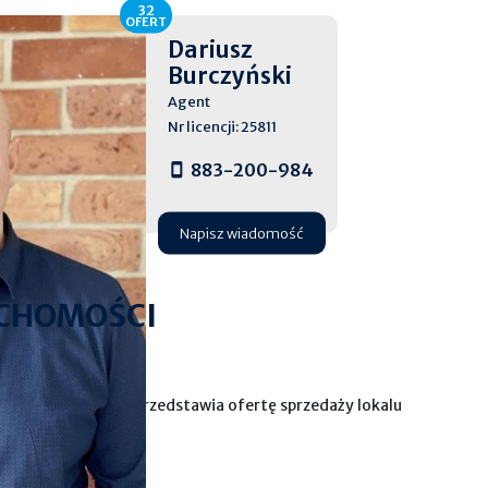
32
OFERT
Dariusz
Burczyński
Agent
Nr licencji: 25811
883-200-984
Napisz wiadomość
CHOMOŚCI
omości Blue Home przedstawia ofertę sprzedaży lokalu
o na Koniuchach.