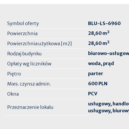
Symbol oferty
BLU-LS-6960
28,60 m²
Powierzchnia
28,60 m²
Powierzchnia użytkowa [m2]
biurowo-usługo
Rodzaj budynku
woda, prąd
Opłaty wg liczników
parter
Piętro
600 PLN
Mies. czynsz admin.
PCV
Okna
usługowy, handl
Przeznaczenie lokalu
usługowy, biurow