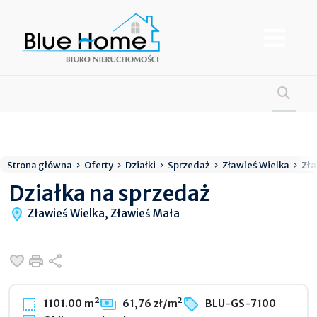
Strona główna
Oferty
Działki
Sprzedaż
Zławieś Wielka
Zła
Działka na sprzedaż
Zławieś Wielka, Zławieś Mała
Dodaj do ulubionych
Drukuj
Udostępnij
2
1101.00 m²
61,76 zł/m
BLU-GS-7100