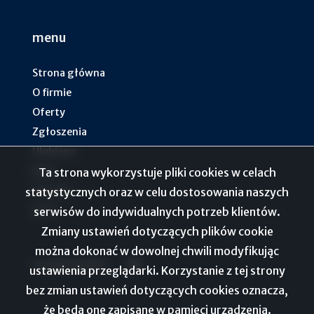
menu
Strona główna
O firmie
Oferty
Zgłoszenia
Ulubione
Blog
Ta strona wykorzystuje pliki cookies w celach
Kontakt
statystycznych oraz w celu dostosowania naszych
Rodo
serwisów do indywidualnych potrzeb klientów.
Zmiany ustawień dotyczących plików cookie
można dokonać w dowolnej chwili modyfikując
social media
Facebook
ustawienia przeglądarki. Korzystanie z tej strony
bez zmian ustawień dotyczących cookies oznacza,
że będą one zapisane w pamięci urządzenia.