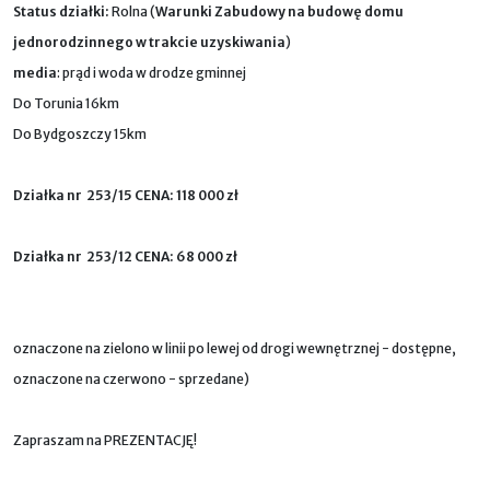
Status działki:
Rolna (
Warunki Zabudowy na budowę domu
jednorodzinnego w trakcie uzyskiwania
)
media
: prąd i woda w drodze gminnej
Do Torunia 16km
Do Bydgoszczy 15km
Działka nr 253/15 CENA: 118 000 zł
Działka nr 253/12 CENA: 68 000 zł
oznaczone na zielono w linii po lewej od drogi wewnętrznej - dostępne,
oznaczone na czerwono - sprzedane)
Zapraszam na PREZENTACJĘ!