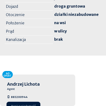
droga gruntowa
Dojazd
działki niezabudowane
Otoczenie
na wsi
Położenie
w ulicy
Prąd
brak
Kanalizacja
40
OFERT
Andrzej Lichota
Agent
883200944
Napisz wiadomość