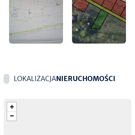
LOKALIZACJA
NIERUCHOMOŚCI
+
−