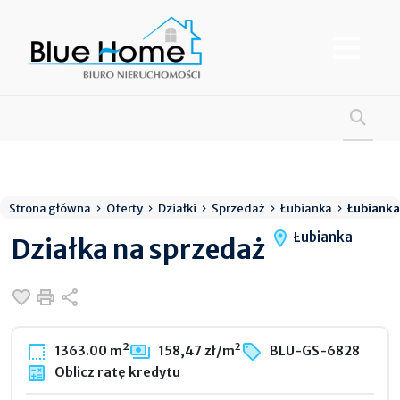
Strona główna
Oferty
Działki
Sprzedaż
Łubianka
Łubianka
Łubianka
Działka na sprzedaż
Dodaj do ulubionych
Drukuj
Udostępnij
2
1363.00 m²
158,47 zł/m
BLU-GS-6828
Oblicz ratę kredytu