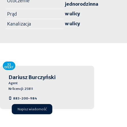
Otoczenie
jednorodzinna
w ulicy
Prąd
w ulicy
Kanalizacja
32
OFERT
Dariusz Burczyński
Agent
Nr licencji: 25811
883-200-984
Napisz wiadomość