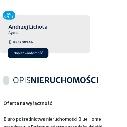
40
OFERT
Andrzej Lichota
Agent
883200944
Napisz wiadomość
OPIS
NIERUCHOMOŚCI
Oferta na wyłączność
Biuro pośrednictwa nieruchomości Blue Home
przedstawia Państwu ofertę sprzedaży działki