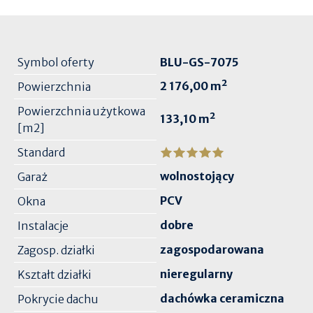
Symbol oferty
BLU-GS-7075
2 176,00 m²
Powierzchnia
Powierzchnia użytkowa
133,10 m²
[m2]
Standard
wolnostojący
Garaż
PCV
Okna
dobre
Instalacje
zagospodarowana
Zagosp. działki
nieregularny
Kształt działki
dachówka ceramiczna
Pokrycie dachu