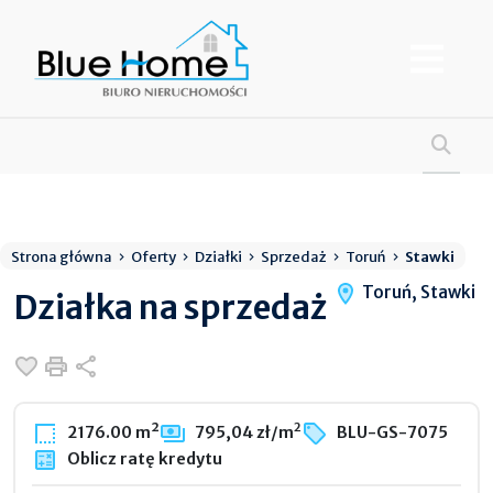
Strona główna
Oferty
Działki
Sprzedaż
Toruń
Stawki
Toruń, Stawki
Działka na sprzedaż
Dodaj do ulubionych
Drukuj
Udostępnij
2
2176.00 m²
795,04 zł/m
BLU-GS-7075
Oblicz ratę kredytu