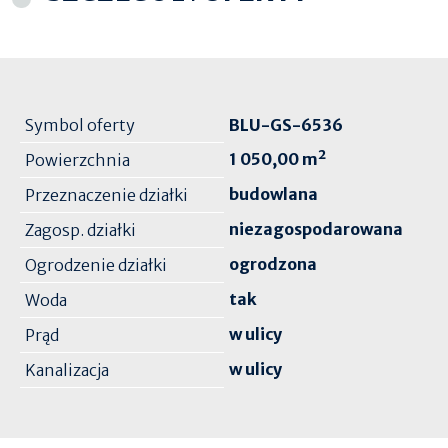
Symbol oferty
BLU-GS-6536
1 050,00 m²
Powierzchnia
budowlana
Przeznaczenie działki
niezagospodarowana
Zagosp. działki
ogrodzona
Ogrodzenie działki
tak
Woda
w ulicy
Prąd
w ulicy
Kanalizacja