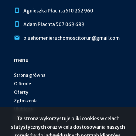
Agnieszka Płachta 510 262 960
Adam Płachta 507 069 689
bluehomenieruchomoscitorun@gmail.com
menu
Strona główna
O firmie
Oferty
Zgłoszenia
Ulubione
Blog
Ta strona wykorzystuje pliki cookies w celach
Kontakt
statystycznych oraz w celu dostosowania naszych
Rodo
serwisów do indywidualnych potrzeb klientów.