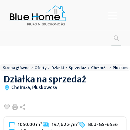
Strona główna
Oferty
Działki
Sprzedaż
Chełmża
Pluskow
Działka na sprzedaż
Chełmża, Pluskowęsy
Dodaj do ulubionych
Drukuj
Udostępnij
2
1050.00 m²
147,62 zł/m
BLU-GS-6536