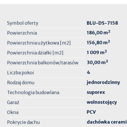
Symbol oferty
BLU-DS-7158
186,00 m²
Powierzchnia
156,80 m²
Powierzchnia użytkowa [m2]
1 009 m²
Powierzchnia działki [m2]
30,00 m²
Powierzchnia balkonów/tarasów
4
Liczba pokoi
jednorodzinny
Rodzaj domu
suporex
Technologia budowlana
wolnostojący
Garaż
PCV
Okna
dachówka cerami
Pokrycie dachu