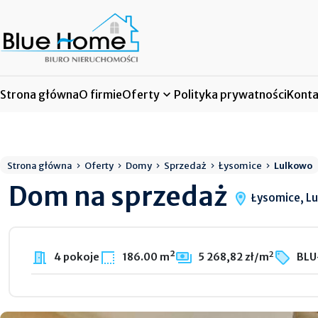
Strona główna
O firmie
Oferty
Polityka prywatności
Konta
Strona główna
Oferty
Domy
Sprzedaż
Łysomice
Lulkowo
Dom na sprzedaż
Łysomice, L
2
4 pokoje
186.00 m²
5 268,82 zł/m
BLU