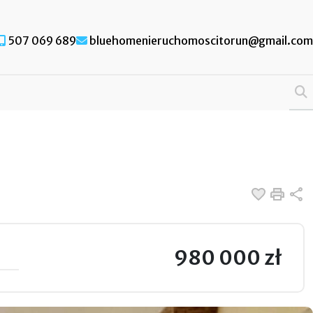
507 069 689
bluehomenieruchomoscitorun@gmail.com
Dodaj d
Druk
U
980 000 zł