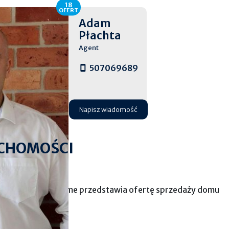
18
OFERT
Adam
Płachta
Agent
507069689
Napisz wiadomość
CHOMOŚCI
uchomości Blue Home przedstawia ofertę sprzedaży domu
gmina Łysomice.