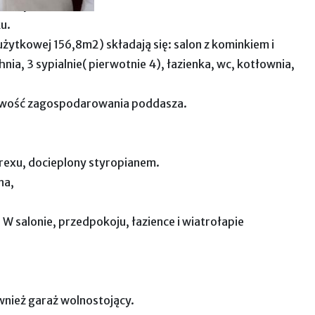
erowy.
u.
żytkowej 156,8m2) składają się: salon z kominkiem i
a, 3 sypialnie( pierwotnie 4), łazienka, wc, kotłownia,
liwość zagospodarowania poddasza.
exu, docieplony styropianem.
na,
W salonie, przedpokoju, łazience i wiatrołapie
ównież garaż wolnostojący.