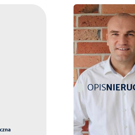
OPIS
NIERU
Biuro pośrednictwa nier
położonego w Lulkowie, 
czna