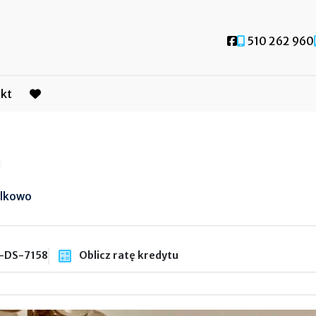
Social link
510 262 960
kt
favorite
ulkowo
-DS-7158
Oblicz ratę kredytu