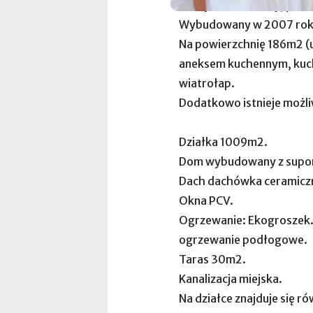
Dom jednorodzinny, part
Wybudowany w 2007 rok
Na powierzchnię 186m2 (u
aneksem kuchennym, kuchni
wiatrołap.
Dodatkowo istnieje moż
Działka 1009m2.
Dom wybudowany z supor
Dach dachówka ceramicz
Okna PCV.
Ogrzewanie: Ekogroszek. 
ogrzewanie podłogowe.
Taras 30m2.
Kanalizacja miejska.
Na działce znajduje się r