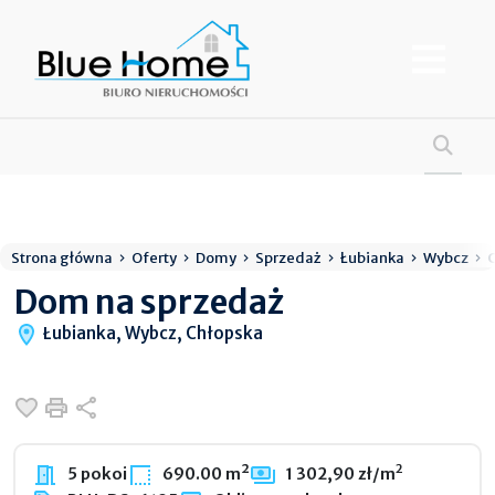
Strona główna
Oferty
Domy
Sprzedaż
Łubianka
Wybcz
Dom na sprzedaż
Łubianka, Wybcz, Chłopska
Dodaj do ulubionych
Drukuj
Udostępnij
2
5 pokoi
690.00 m²
1 302,90 zł/m