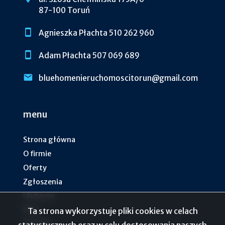
87-100 Toruń
Agnieszka Płachta 510 262 960
Adam Płachta 507 069 689
bluehomenieruchomoscitorun@gmail.com
menu
Strona główna
O firmie
Oferty
Zgłoszenia
Ulubione
Blog
Ta strona wykorzystuje pliki cookies w celach
Kontakt
statystycznych oraz w celu dostosowania naszych