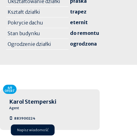
płaska
Ukształtowanie działki
trapez
Kształt działki
eternit
Pokrycie dachu
do remontu
Stan budynku
ogrodzona
Ogrodzenie działki
49
OFERT
Karol Stemperski
Agent
883900224
Napisz wiadomość