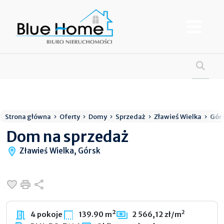
Strona główna
Oferty
Domy
Sprzedaż
Zławieś Wielka
Gór
Dom na sprzedaż
Zławieś Wielka, Górsk
Dodaj do ulubionych
Drukuj
Udostępnij
2
4 pokoje
139.90 m²
2 566,12 zł/m