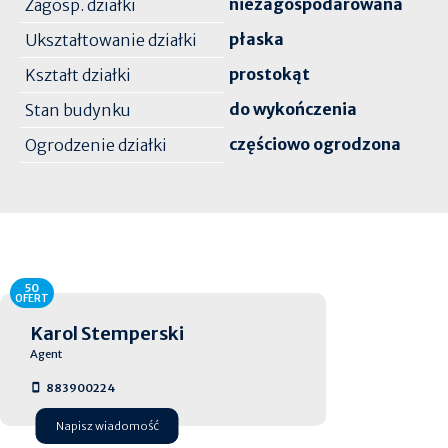
niezagospodarowana
Zagosp. działki
płaska
Ukształtowanie działki
prostokąt
Kształt działki
do wykończenia
Stan budynku
częściowo ogrodzona
Ogrodzenie działki
50
OFERT
Karol Stemperski
Agent
883900224
Napisz wiadomość