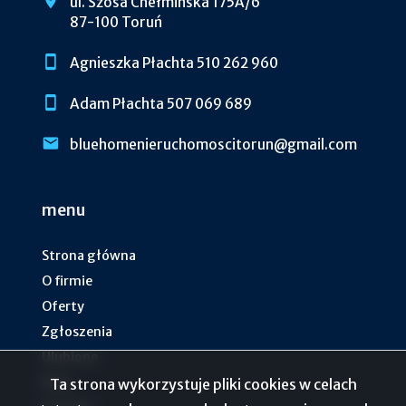
ul. Szosa Chełmińska 175A/6
87-100 Toruń
Agnieszka Płachta 510 262 960
Adam Płachta 507 069 689
bluehomenieruchomoscitorun@gmail.com
menu
Strona główna
O firmie
Oferty
Zgłoszenia
Ulubione
Blog
Ta strona wykorzystuje pliki cookies w celach